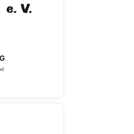
KG
nd