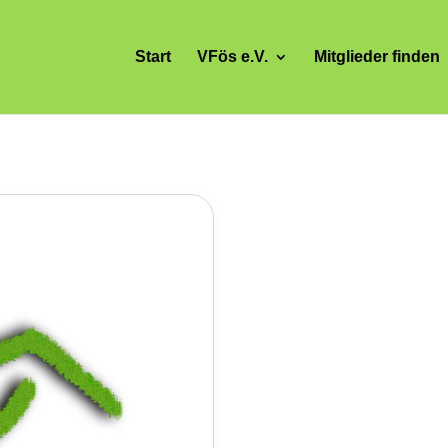
Start
VFös e.V.
Mitglieder finden