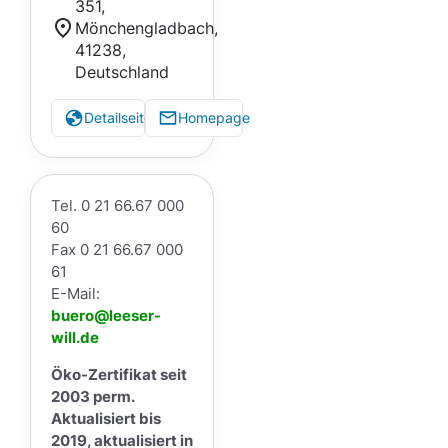
351,
Mönchengladbach,
41238,
Deutschland
Detailseite
Homepage
Tel. 0 21 66.67 000
60
Fax 0 21 66.67 000
61
E-Mail:
buero@leeser-
will.de
Öko-Zertifikat seit
2003 perm.
Aktualisiert bis
2019, aktualisiert in