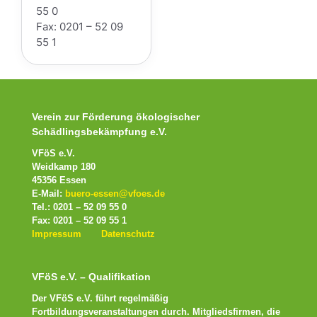
55 0
Fax: 0201 – 52 09
55 1
Verein zur Förderung ökologischer
Schädlingsbekämpfung e.V.
VFöS e.V.
Weidkamp 180
45356 Essen
E-Mail:
buero-essen@vfoes.de
Tel.: 0201 – 52 09 55 0
Fax: 0201 – 52 09 55 1
Impressum
Datenschutz
VFöS e.V. – Qualifikation
Der VFöS e.V. führt regelmäßig
Fortbildungsveranstaltungen durch. Mitgliedsfirmen, die