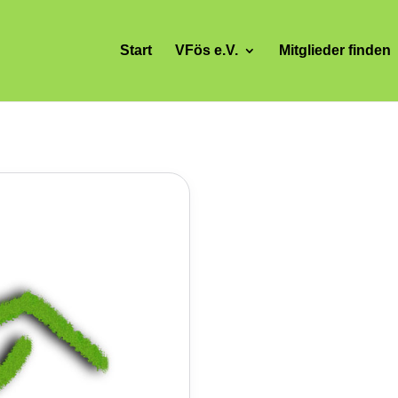
Start
VFös e.V.
Mitglieder finden