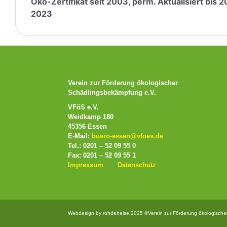
Öko-Zertifikat seit 2003, perm. Aktualisiert bis 20
2023
Verein zur Förderung ökologischer
Schädlingsbekämpfung e.V.
VFöS e.V.
Weidkamp 180
45356 Essen
E-Mail:
buero-essen@vfoes.de
Tel.: 0201 – 52 09 55 0
Fax: 0201 – 52 09 55 1
Impressum
Datenschutz
Webdesign by rohdeheise 2025 ©Verein zur Förderung ökologische