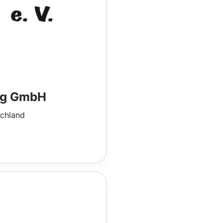
ng GmbH
schland