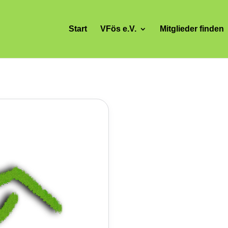
Start
VFös e.V.
Mitglieder finden